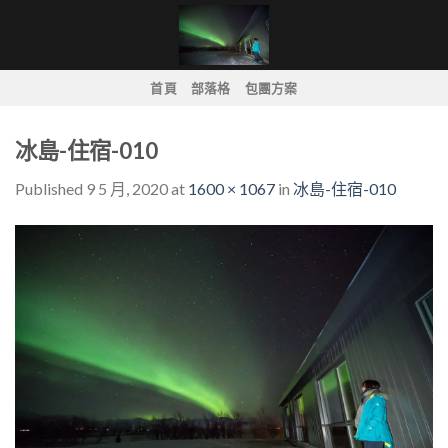
Skip
to
content
首頁
部落格
包團方案
冰島-住宿-010
Published
9 5 月, 2020
at
1600 × 1067
in
冰島-住宿-010