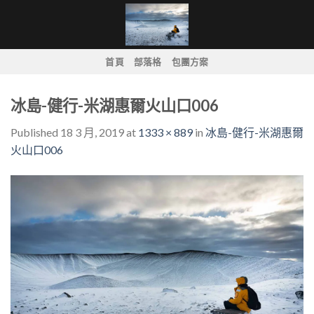
Skip
to
content
首頁
部落格
包團方案
冰島-健行-米湖惠爾火山口006
Published
18 3 月, 2019
at
1333 × 889
in
冰島-健行-米湖惠爾
火山口006