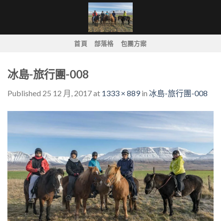
Skip
to
content
首頁
部落格
包團方案
冰島-旅行團-008
Published
25 12 月, 2017
at
1333 × 889
in
冰島-旅行團-008