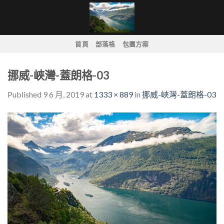
Skip
to
content
首頁
部落格
包團方案
挪威-峽灣-蓋朗格-03
Published
9 6 月, 2019
at
1333 × 889
in
挪威-峽灣-蓋朗格-03