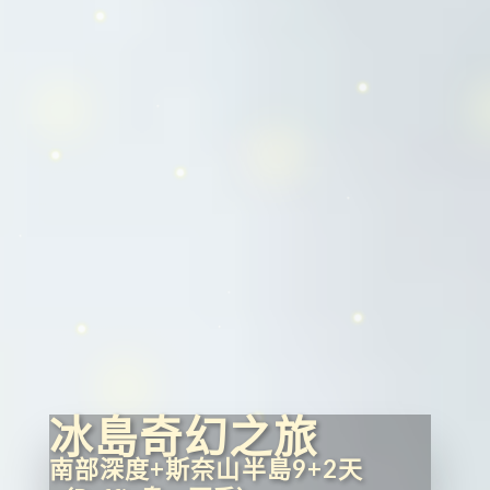
冰島奇幻之旅
南部深度+斯奈山半島9+2天