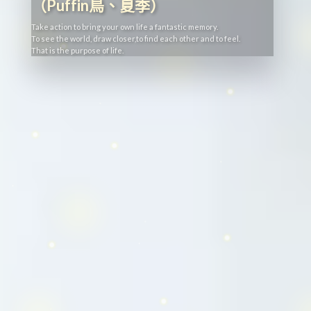
（Puffin鳥、夏季）
Take action to bring your own life a fantastic memory.
To see the world, draw closer,to find each other and to feel.
That is the purpose of life.