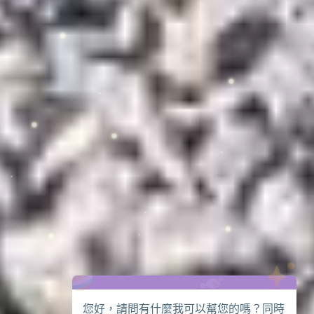
您好，請問有什麼我可以幫您的嗎？同時