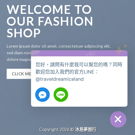
WELCOME TO
OUR FASHION
SHOP
Lorem ipsum dolor sit amet, consectetuer adipiscing elit,
sed diam nonummy nibh euismod tincidunt ut laoreet
dolore magna aliquam erat volutpat.
您好，請問有什麼我可以幫您的嗎？同時
歡迎您加入我們的官方LINE：
CLICK ME!
@traveldreamiceland
CHATY
HIDE
Copyright 2026 ©
冰島夢旅行