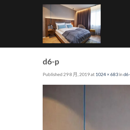
Skip
to
content
d6-p
Published
29 8 月, 2019
at
1024 × 683
in
d6