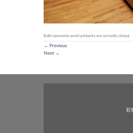
Both comments and trackbacks are currently closed.
←
Previous
Next
→
若